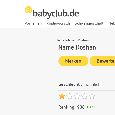
Vornamen
Kinderwunsch
Schwangerschaft
He
babyclub.de
Roshan
Name Roshan
Merken
Bewerte
Geschlecht :
männlich
Ranking:
908
+
71