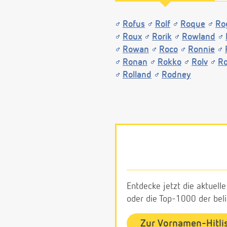
Rofus
Rolf
Roque
Ro
Roux
Rorik
Rowland
Rowan
Roco
Ronnie
Ronan
Rokko
Rolv
Ro
Rolland
Rodney
Entdecke jetzt die aktuell
oder die Top-1000 der be
Zur Vornamen-Hitli