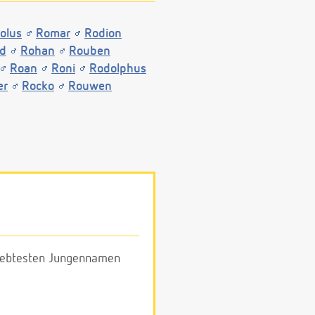
olus
Romar
Rodion
ld
Rohan
Rouben
Roan
Roni
Rodolphus
er
Rocko
Rouwen
eliebtesten Jungennamen