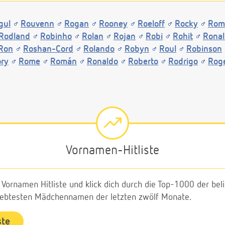
gul
Rouvenn
Rogan
Rooney
Roeloff
Rocky
Rom
Rodland
Robinho
Rolan
Rojan
Robi
Rohit
Rona
Ron
Roshan-Cord
Rolando
Robyn
Roul
Robinson
ry
Rome
Román
Ronaldo
Roberto
Rodrigo
Rog
Vornamen-Hitliste
e Vornamen Hitliste und klick dich durch die Top-1000 der b
liebtesten Mädchennamen der letzten zwölf Monate.
ste