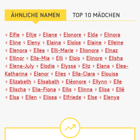
ÄHNLICHE NAMEN
TOP 10 MÄDCHEN
Elfie
Eltje
Eliane
Elonore
Elda
Elinora
Eline
Eleny
Elaina
Eloïse
Elaine
Elleine
Elenora
Ellea
Elli-Marie
Elionora
Elnaz
Ellinor
Ella-Mia
Elli
Elois
Elinore
Elisha
Elena-July
Elodia
Elyssa
Eliz
Elana
Elea-
Katharina
Elanor
Elies
Ella-Clara
Elouisa
Elizabeth
Elisabath
Eléonore
Ellynn
Elle
Elischa
Elia-Fiona
Ellis
Elinna
Elisa
Ellé
Elsa
Ellen
Elisea
Elfriede
Else
Elenya