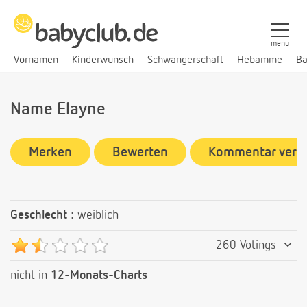
menü
Vornamen
Kinderwunsch
Schwangerschaft
Hebamme
Ba
Name Elayne
Merken
Bewerten
Kommentar verf
Geschlecht :
weiblich
260 Votings
nicht in
12-Monats-Charts