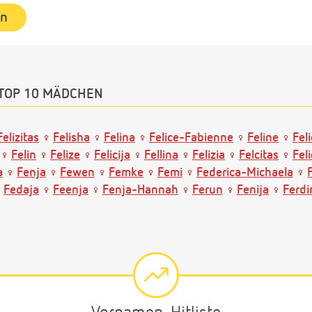
en
TOP 10 MÄDCHEN
Felizitas
Felisha
Felina
Felice-Fabienne
Feline
Feli
Felin
Felize
Felicija
Fellina
Felizia
Felcitas
Fel
a
Fenja
Fewen
Femke
Femi
Federica-Michaela
Fedaja
Feenja
Fenja-Hannah
Ferun
Fenija
Ferd