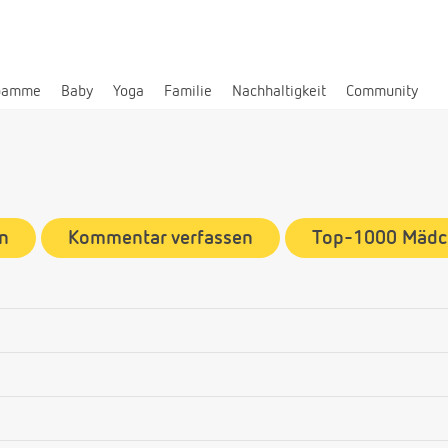
bamme
Baby
Yoga
Familie
Nachhaltigkeit
Community
n
Kommentar verfassen
Top-1000 Mäd