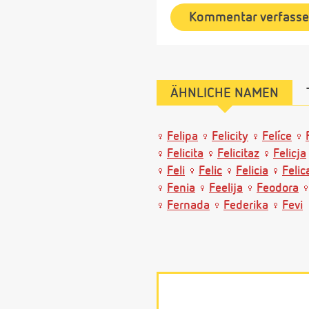
Kommentar verfass
ÄHNLICHE NAMEN
Felipa
Felicity
Felíce
Felicita
Felicitaz
Felicja
Feli
Felic
Felicia
Felic
Fenia
Feelija
Feodora
Fernada
Federika
Fevi