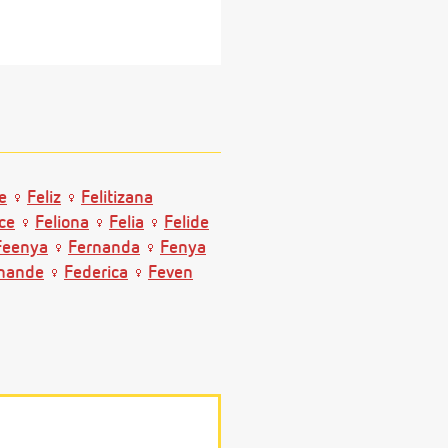
e
Feliz
Felitizana
ice
Feliona
Felia
Felide
Feenya
Fernanda
Fenya
inande
Federica
Feven