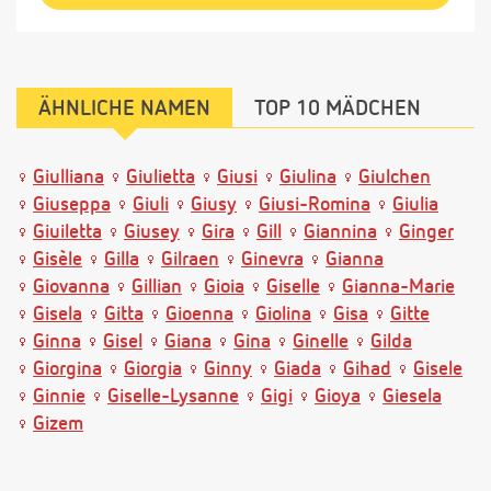
ÄHNLICHE NAMEN
TOP 10 MÄDCHEN
Giulliana
Giulietta
Giusi
Giulina
Giulchen
Giuseppa
Giuli
Giusy
Giusi-Romina
Giulia
Giuiletta
Giusey
Gira
Gill
Giannina
Ginger
Gisèle
Gilla
Gilraen
Ginevra
Gianna
Giovanna
Gillian
Gioia
Giselle
Gianna-Marie
Gisela
Gitta
Gioenna
Giolina
Gisa
Gitte
Ginna
Gisel
Giana
Gina
Ginelle
Gilda
Giorgina
Giorgia
Ginny
Giada
Gihad
Gisele
Ginnie
Giselle-Lysanne
Gigi
Gioya
Giesela
Gizem