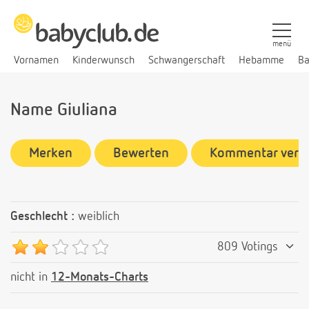
menü
Vornamen
Kinderwunsch
Schwangerschaft
Hebamme
Ba
Name Giuliana
Merken
Bewerten
Kommentar verf
Geschlecht :
weiblich
809 Votings
nicht in
12-Monats-Charts