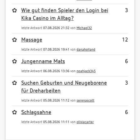
✿
Wie gut finden Spieler den Login bei
3
Kika Casino im Alltag?
letzte Antwort
07.08.2026 21:32
von
Michael32
✿
Massage
12
letzte Antwort
07.08.2026 19:41
von
danaholland
✿
Jungenname Mats
6
letzte Antwort
06.08.2026 13:36
von
noahjack345
✿
Suchen Geburten und Neugeborene
3
für Dreharbeiten
letzte Antwort
05.08.2026 11:12
von
serenascott
✿
Schlagsahne
6
letzte Antwort
05.08.2026 11:11
von
oliviacarter