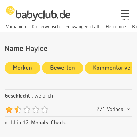
menü
Vornamen
Kinderwunsch
Schwangerschaft
Hebamme
Ba
Name Haylee
Merken
Bewerten
Kommentar verf
Geschlecht :
weiblich
271 Votings
nicht in
12-Monats-Charts