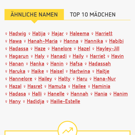
ÄHNLICHE NAMEN
TOP 10 MÄDCHEN
Hadwig
Hatija
Hajar
Haleema
Harriett
Hawa
Hanah-Maria
Hanna
Hannika
Habibi
Hadassa
Haze
Hanelore
Hazel
Hayley-Jill
Hagarun
Haly
Hanadi
Haily
Harriet
Havin
Hanan
Hanka
Hanin
Hafsa
Hadassah
Haruka
Haike
Haisel
Hartwina
Haitje
Hannelore
Hailey
Hatty
Haru
Hana-Nur
Hazal
Hasret
Hamuta
Hailee
Haminia
Hadasa
Halli
Hanelle
Hannah
Hania
Hanim
Hany
Hadidja
Hailie-Estelle