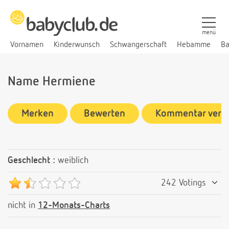
menü
Vornamen
Kinderwunsch
Schwangerschaft
Hebamme
Ba
Name Hermiene
Merken
Bewerten
Kommentar verf
Geschlecht :
weiblich
242 Votings
nicht in
12-Monats-Charts