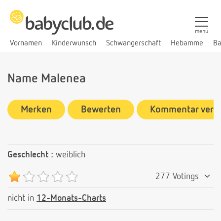
menü
Vornamen
Kinderwunsch
Schwangerschaft
Hebamme
Ba
Name Malenea
Merken
Bewerten
Kommentar verf
Geschlecht :
weiblich
277 Votings
nicht in
12-Monats-Charts