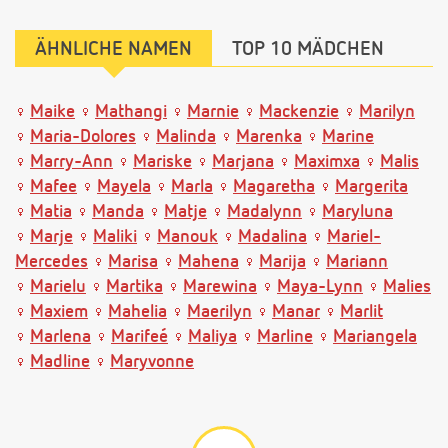
ÄHNLICHE NAMEN
TOP 10 MÄDCHEN
Maike
Mathangi
Marnie
Mackenzie
Marilyn
Maria-Dolores
Malinda
Marenka
Marine
Marry-Ann
Mariske
Marjana
Maximxa
Malis
Mafee
Mayela
Marla
Magaretha
Margerita
Matia
Manda
Matje
Madalynn
Maryluna
Marje
Maliki
Manouk
Madalina
Mariel-
Mercedes
Marisa
Mahena
Marija
Mariann
Marielu
Martika
Marewina
Maya-Lynn
Malies
Maxiem
Mahelia
Maerilyn
Manar
Marlit
Marlena
Marifeé
Maliya
Marline
Mariangela
Madline
Maryvonne