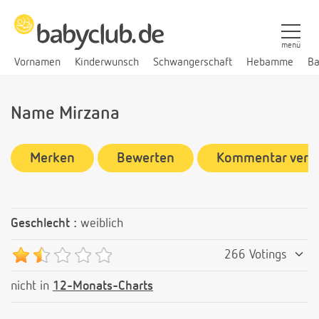
menü
Vornamen
Kinderwunsch
Schwangerschaft
Hebamme
Ba
Name Mirzana
Merken
Bewerten
Kommentar verf
Geschlecht :
weiblich
266 Votings
nicht in
12-Monats-Charts