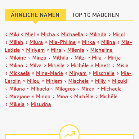
ÄHNLICHE NAMEN
TOP 10 MÄDCHEN
Miki
Miel
Micha
Michaella
Milinda
Micol
Millah
Miura
Mia-Philine
Mirka
Milina
Mia-
Letizia
Miriyam
Mira
Milenia
Michalina
Milaine
Minza
Mithila
Mitzi
Mila
Mirija
Milian
Milva
Mirielle
Michéle
Minett
Misia
Mickaela
Mina-Marie
Miryam
Mischelle
Mia-
Carolin
Milou
Mirjam
Mischele
Milly
Mizuki
Milana
Mikaela
Milagros
Miran
Michaela
Mirajane
Minoo
Mina
Michèlle
Michèle
Mikela
Misurina