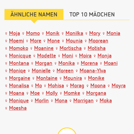
ÄHNLICHE NAMEN
TOP 10 MÄDCHEN
Moja
Momo
Monik
Monilka
Mory
Monia
Moemi
More
Mone
Mounia
Moorean
Momoko
Moanine
Mortischa
Motisha
Monicque
Modette
Moni
Moira
Monja
Montana
Morgan
Monika
Morena
Moani
Moniqe
Monielle
Moreen
Moana-Ylva
Morgaine
Montaine
Mounira
Monike
Monalisa
Mo
Mohisa
Morag
Moona
Moyra
Moana
Moe
Molly
Momke
Morgana
Monique
Morlin
Mona
Morrigan
Moka
Moesha