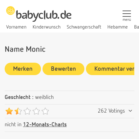
menü
Vornamen
Kinderwunsch
Schwangerschaft
Hebamme
Ba
Name Monic
Merken
Bewerten
Kommentar verf
Geschlecht :
weiblich
262 Votings
nicht in
12-Monats-Charts