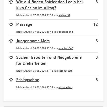
✿
Wie gut finden Spieler den Login bei
3
Kika Casino im Alltag?
letzte Antwort
07.08.2026 21:32
von
Michael32
✿
Massage
12
letzte Antwort
07.08.2026 19:41
von
danaholland
✿
Jungenname Mats
6
letzte Antwort
06.08.2026 13:36
von
noahjack345
✿
Suchen Geburten und Neugeborene
3
für Dreharbeiten
letzte Antwort
05.08.2026 11:12
von
serenascott
✿
Schlagsahne
6
letzte Antwort
05.08.2026 11:11
von
oliviacarter