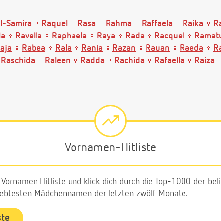
l-Samira
Raquel
Rasa
Rahma
Raffaela
Raika
R
la
Ravella
Raphaela
Raya
Rada
Racquel
Ramat
aja
Rabea
Rala
Rania
Razan
Rauan
Raeda
R
Raschida
Raleen
Radda
Rachida
Rafaella
Raiza
Vornamen-Hitliste
e Vornamen Hitliste und klick dich durch die Top-1000 der b
liebtesten Mädchennamen der letzten zwölf Monate.
ste