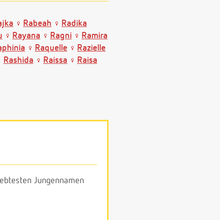
ajka
Rabeah
Radika
u
Rayana
Ragni
Ramira
aphinia
Raquelle
Razielle
Rashida
Raissa
Raisa
eliebtesten Jungennamen