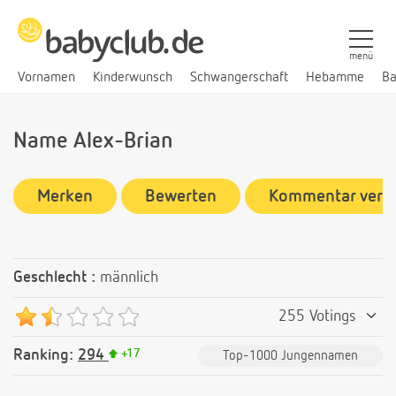
menü
Vornamen
Kinderwunsch
Schwangerschaft
Hebamme
Ba
Name Alex-Brian
Merken
Bewerten
Kommentar verf
Geschlecht :
männlich
255 Votings
Ranking:
294
+
17
Top-1000 Jungennamen