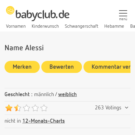
menü
Vornamen
Kinderwunsch
Schwangerschaft
Hebamme
Ba
Name Alessi
Merken
Bewerten
Kommentar verf
Geschlecht :
männlich /
weiblich
263 Votings
nicht in
12-Monats-Charts