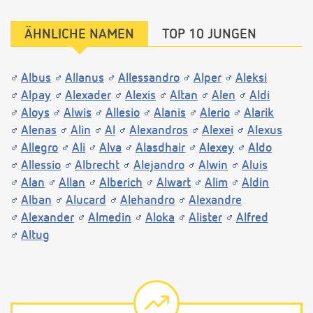
ÄHNLICHE NAMEN
TOP 10 JUNGEN
Albus
Allanus
Allessandro
Alper
Aleksi
Alpay
Alexader
Alexis
Altan
Alen
Aldi
Aloys
Alwis
Allesio
Alanis
Alerio
Alarik
Alenas
Alin
Al
Alexandros
Alexei
Alexus
Allegro
Ali
Alva
Alasdhair
Alexey
Aldo
Allessio
Albrecht
Alejandro
Alwin
Aluis
Alan
Allan
Alberich
Alwart
Alim
Aldin
Alban
Alucard
Alehandro
Alexandre
Alexander
Almedin
Aloka
Alister
Alfred
Altug