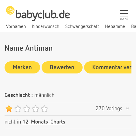
menü
Vornamen
Kinderwunsch
Schwangerschaft
Hebamme
Ba
Name Antiman
Merken
Bewerten
Kommentar verf
Geschlecht :
männlich
270 Votings
nicht in
12-Monats-Charts