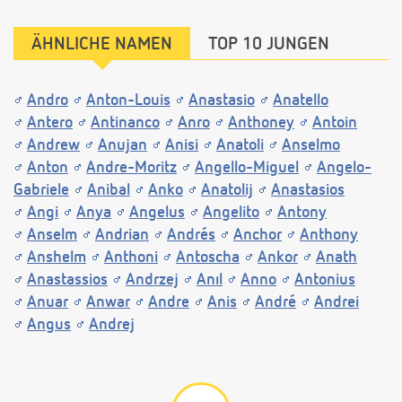
ÄHNLICHE NAMEN
TOP 10 JUNGEN
Andro
Anton-Louis
Anastasio
Anatello
Antero
Antinanco
Anro
Anthoney
Antoin
Andrew
Anujan
Anisi
Anatoli
Anselmo
Anton
Andre-Moritz
Angello-Miguel
Angelo-
Gabriele
Anibal
Anko
Anatolij
Anastasios
Angi
Anya
Angelus
Angelito
Antony
Anselm
Andrian
Andrés
Anchor
Anthony
Anshelm
Anthoni
Antoscha
Ankor
Anath
Anastassios
Andrzej
Anıl
Anno
Antonius
Anuar
Anwar
Andre
Anis
André
Andrei
Angus
Andrej