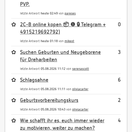
PVP.
letzte Antwort
heute 02:49
von
pareses
✿
2C-B online kopen 📦 ❶ 🔒 Telegram +
0
4915219692792)
letzte Antwort
heute 01:18
von
mikeot
✿
Suchen Geburten und Neugeborene
3
für Dreharbeiten
letzte Antwort
05.08.2026 11:12
von
serenascott
✿
Schlagsahne
6
letzte Antwort
05.08.2026 11:11
von
oliviacarter
✿
Geburtsvorbereitungskurs
2
letzte Antwort
05.08.2026 10:43
von
oliviacarter
✿
Wie schafft ihr es, euch immer wieder
4
zu motivieren, weiter zu machen?