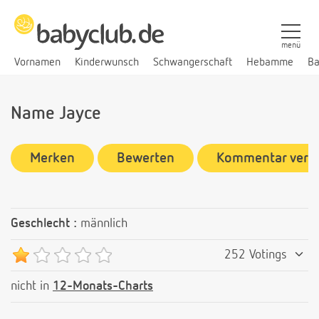
menü
Vornamen
Kinderwunsch
Schwangerschaft
Hebamme
Ba
Name Jayce
Merken
Bewerten
Kommentar verf
Geschlecht :
männlich
252 Votings
nicht in
12-Monats-Charts