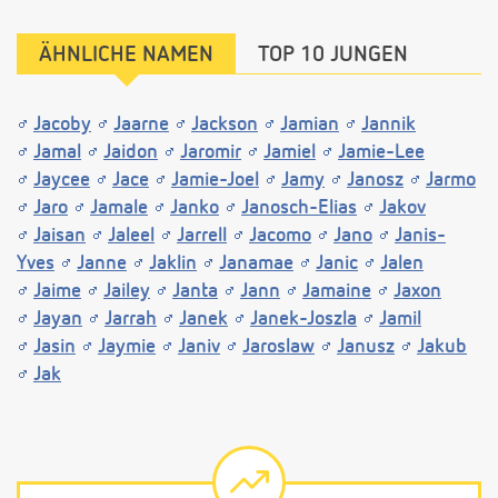
ÄHNLICHE NAMEN
TOP 10 JUNGEN
Jacoby
Jaarne
Jackson
Jamian
Jannik
Jamal
Jaidon
Jaromir
Jamiel
Jamie-Lee
Jaycee
Jace
Jamie-Joel
Jamy
Janosz
Jarmo
Jaro
Jamale
Janko
Janosch-Elias
Jakov
Jaisan
Jaleel
Jarrell
Jacomo
Jano
Janis-
Yves
Janne
Jaklin
Janamae
Janic
Jalen
Jaime
Jailey
Janta
Jann
Jamaine
Jaxon
Jayan
Jarrah
Janek
Janek-Joszla
Jamil
Jasin
Jaymie
Janiv
Jaroslaw
Janusz
Jakub
Jak