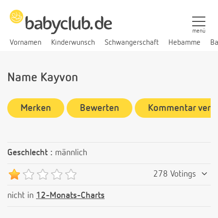
menü
Vornamen
Kinderwunsch
Schwangerschaft
Hebamme
Ba
Name Kayvon
Merken
Bewerten
Kommentar verf
Geschlecht :
männlich
278 Votings
nicht in
12-Monats-Charts