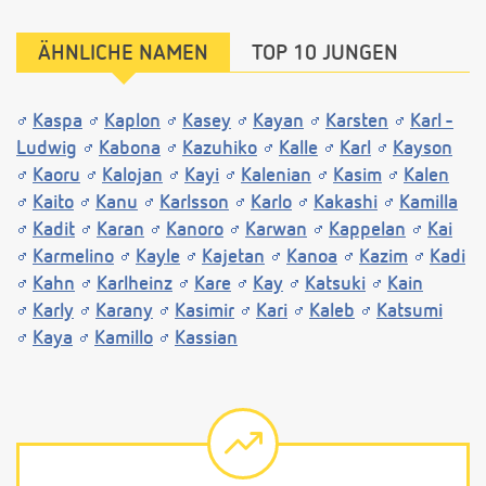
ÄHNLICHE NAMEN
TOP 10 JUNGEN
Kaspa
Kaplon
Kasey
Kayan
Karsten
Karl -
Ludwig
Kabona
Kazuhiko
Kalle
Karl
Kayson
Kaoru
Kalojan
Kayi
Kalenian
Kasim
Kalen
Kaito
Kanu
Karlsson
Karlo
Kakashi
Kamilla
Kadit
Karan
Kanoro
Karwan
Kappelan
Kai
Karmelino
Kayle
Kajetan
Kanoa
Kazim
Kadi
Kahn
Karlheinz
Kare
Kay
Katsuki
Kain
Karly
Karany
Kasimir
Kari
Kaleb
Katsumi
Kaya
Kamillo
Kassian