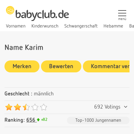
menü
Vornamen
Kinderwunsch
Schwangerschaft
Hebamme
Ba
Name Karim
Merken
Bewerten
Kommentar verf
Geschlecht :
männlich
692 Votings
Ranking:
656
+
82
Top-1000 Jungennamen