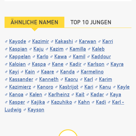
ÄHNLICHE NAMEN
TOP 10 JUNGEN
Kayode
Kazimir
Kakashi
Karwan
Karri
Kaspian
Kaju
Kazim
Kamilla
Kaleb
Kappelan
Karlo
Kawa
Kamil
Kaddour
Kaloian
Kaspa
Kane
Kadir
Karlson
Kayra
Kayi
Kain
Kaare
Kanda
Karmelino
Kassander
Kanneth
Kaoru
Karl
Karim
Kazimierz
Kanoro
Kastrijot
Kari
Kanu
Kayle
Kanoa
Kalen
Karlheinz
Kait
Kadar
Kaya
Kasper
Kajika
Kazuhiko
Kahn
Kadi
Karl -
Ludwig
Kayson