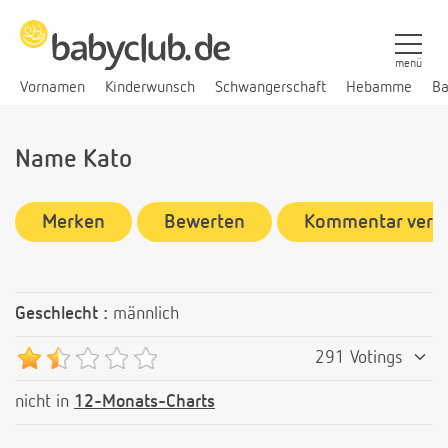
menü
Vornamen
Kinderwunsch
Schwangerschaft
Hebamme
Ba
Name Kato
Merken
Bewerten
Kommentar verf
Geschlecht :
männlich
291 Votings
nicht in
12-Monats-Charts