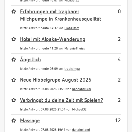
letzte Antwort
heute 16:07
von
Michael32
✿
Erfahrungen mit tragbarer
0
Milchpumpe in Krankenhausqualität
letzte Antwort
heute 14:37
von
LiebeMom
✿
Hotel mit Alpaka-Wanderung
2
letzte Antwort
heute 11:20
von
MelanieTheiss
✿
Ängstlich
4
letzte Antwort
heute 05:09
von
tragicimpa
✿
Neue Hibbelgrupe August 2026
2
letzte Antwort
07.08.2026 23:20
von
hannahsturm
✿
Verbringst du deine Zeit mit Spielen?
2
letzte Antwort
07.08.2026 21:34
von
Michael32
✿
Massage
12
letzte Antwort
07.08.2026 19:41
von
danaholland