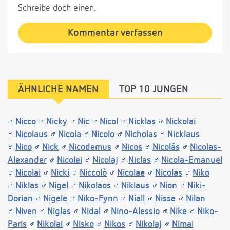
Schreibe doch einen.
Kommentar verfassen
ÄHNLICHE NAMEN
TOP 10 JUNGEN
Nicco
Nicky
Nic
Nicol
Nicklas
Nickolai
Nicolaus
Nicola
Nicolo
Nicholas
Nicklaus
Nico
Nick
Nicodemus
Nicos
Nicolás
Nicolas-
Alexander
Nicolei
Nicolaj
Niclas
Nicola-Emanuel
Nicolai
Nicki
Niccolò
Nicolae
Nicolas
Niko
Niklas
Nigel
Nikolaos
Niklaus
Nion
Niki-
Dorian
Nigele
Niko-Fynn
Niall
Nisse
Nilan
Niven
Niglas
Nidal
Nino-Alessio
Nike
Niko-
Paris
Nikolai
Nisko
Nikos
Nikolaj
Nimai