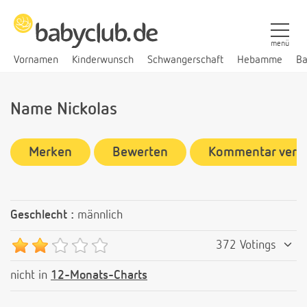
menü
Vornamen
Kinderwunsch
Schwangerschaft
Hebamme
Ba
Name Nickolas
Merken
Bewerten
Kommentar verf
Geschlecht :
männlich
372 Votings
nicht in
12-Monats-Charts