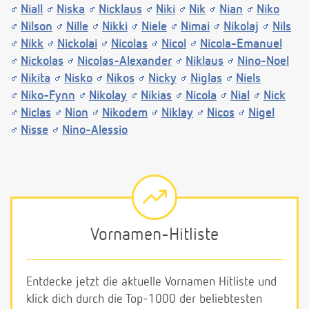
Niall
Niska
Nicklaus
Niki
Nik
Nian
Niko
Nilson
Nille
Nikki
Niele
Nimai
Nikolaj
Nils
Nikk
Nickolai
Nicolas
Nicol
Nicola-Emanuel
Nickolas
Nicolas-Alexander
Niklaus
Nino-Noel
Nikita
Nisko
Nikos
Nicky
Niglas
Niels
Niko-Fynn
Nikolay
Nikias
Nicola
Nial
Nick
Niclas
Nion
Nikodem
Niklay
Nicos
Nigel
Nisse
Nino-Alessio
Vornamen-Hitliste
Entdecke jetzt die aktuelle Vornamen Hitliste und
klick dich durch die Top-1000 der beliebtesten