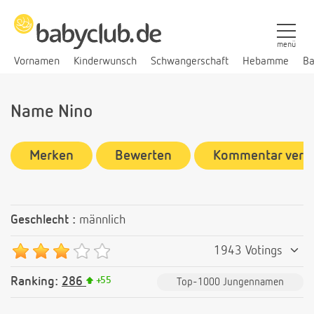
menü
Vornamen
Kinderwunsch
Schwangerschaft
Hebamme
Ba
Name Nino
Merken
Bewerten
Kommentar verf
Geschlecht :
männlich
1943 Votings
Ranking:
286
+
55
Top-1000 Jungennamen