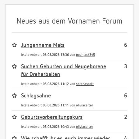
Neues aus dem Vornamen Forum
✿
Jungenname Mats
6
letzte Antwort
06.08.2026 13:36
von
noahjack345
✿
Suchen Geburten und Neugeborene
3
für Dreharbeiten
letzte Antwort
05.08.2026 11:12
von
serenascott
✿
Schlagsahne
6
letzte Antwort
05.08.2026 11:11
von
oliviacarter
✿
Geburtsvorbereitungskurs
2
letzte Antwort
05.08.2026 10:43
von
oliviacarter
✿
Wie schafft ihr es, euch immer wieder
4