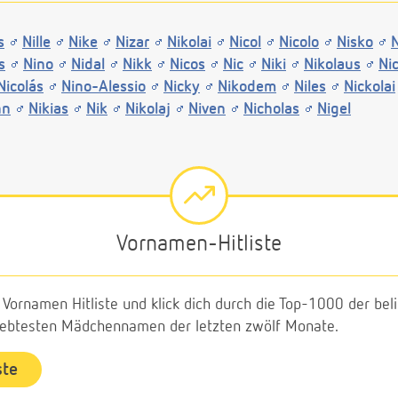
s
Nille
Nike
Nizar
Nikolai
Nicol
Nicolo
Nisko
N
s
Nino
Nidal
Nikk
Nicos
Nic
Niki
Nikolaus
Ni
Nicolás
Nino-Alessio
Nicky
Nikodem
Niles
Nickolai
nn
Nikias
Nik
Nikolaj
Niven
Nicholas
Nigel
Vornamen-Hitliste
e Vornamen Hitliste und klick dich durch die Top-1000 der b
liebtesten Mädchennamen der letzten zwölf Monate.
ste