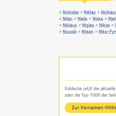
Nickolas
Niklay
Nicklau
Nilan
Niele
Niska
Niel
Niklaus
Niglas
Nikos
Niccolò
Nilson
Niko-Fy
Entdecke jetzt die aktuell
oder die Top-1000 der be
Zur Vornamen-Hitli