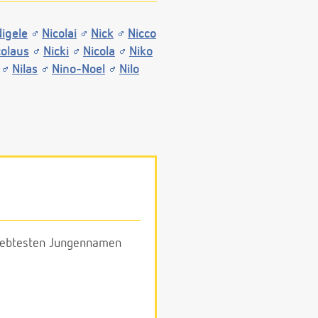
igele
Nicolai
Nick
Nicco
colaus
Nicki
Nicola
Niko
Nilas
Nino-Noel
Nilo
eliebtesten Jungennamen