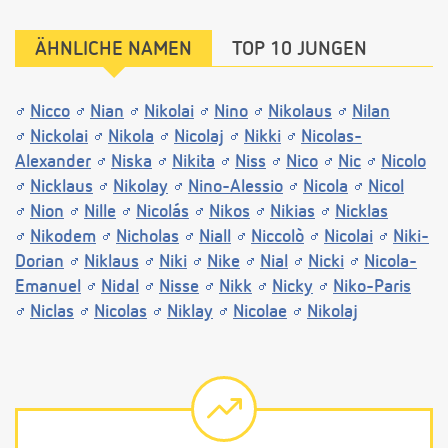
ÄHNLICHE NAMEN
TOP 10 JUNGEN
Nicco
Nian
Nikolai
Nino
Nikolaus
Nilan
Nickolai
Nikola
Nicolaj
Nikki
Nicolas-
Alexander
Niska
Nikita
Niss
Nico
Nic
Nicolo
Nicklaus
Nikolay
Nino-Alessio
Nicola
Nicol
Nion
Nille
Nicolás
Nikos
Nikias
Nicklas
Nikodem
Nicholas
Niall
Niccolò
Nicolai
Niki-
Dorian
Niklaus
Niki
Nike
Nial
Nicki
Nicola-
Emanuel
Nidal
Nisse
Nikk
Nicky
Niko-Paris
Niclas
Nicolas
Niklay
Nicolae
Nikolaj