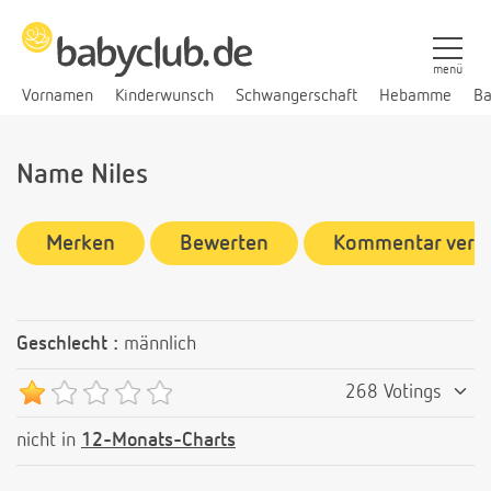
menü
Vornamen
Kinderwunsch
Schwangerschaft
Hebamme
Ba
Name Niles
Merken
Bewerten
Kommentar verf
Geschlecht :
männlich
268 Votings
nicht in
12-Monats-Charts