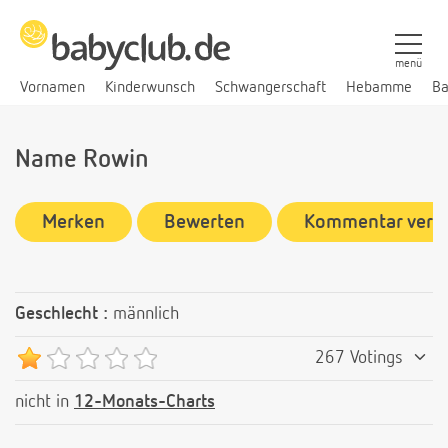
menü
Vornamen
Kinderwunsch
Schwangerschaft
Hebamme
Ba
Name Rowin
Merken
Bewerten
Kommentar verf
Geschlecht :
männlich
267 Votings
nicht in
12-Monats-Charts