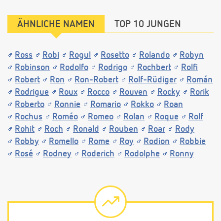
ÄHNLICHE NAMEN
TOP 10 JUNGEN
Ross
Robi
Rogul
Rosetto
Rolando
Robyn
Robinson
Rodolfo
Rodrigo
Rochbert
Rolfi
Robert
Ron
Ron-Robert
Rolf-Rüdiger
Román
Rodrigue
Roux
Rocco
Rouven
Rocky
Rorik
Roberto
Ronnie
Romario
Rokko
Roan
Rochus
Roméo
Romeo
Rolan
Roque
Rolf
Rohit
Roch
Ronald
Rouben
Roar
Rody
Robby
Romello
Rome
Roy
Rodion
Robbie
Rosé
Rodney
Roderich
Rodolphe
Ronny