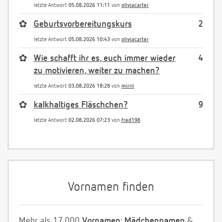
letzte Antwort
05.08.2026 11:11
von
oliviacarter
✿
Geburtsvorbereitungskurs
2
letzte Antwort
05.08.2026 10:43
von
oliviacarter
✿
Wie schafft ihr es, euch immer wieder
4
zu motivieren, weiter zu machen?
letzte Antwort
03.08.2026 18:28
von
mirrii
✿
kalkhaltiges Fläschchen?
9
letzte Antwort
02.08.2026 07:23
von
fred198
Vornamen finden
Mehr als 17.000
Vornamen
:
Mädchennamen
&