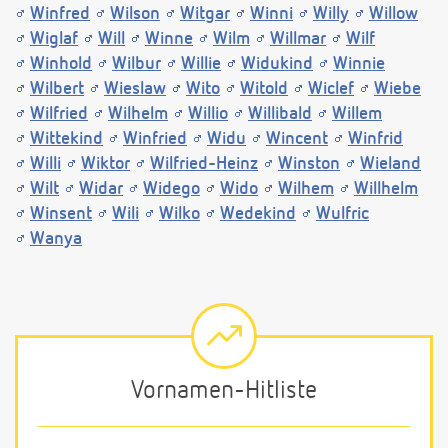
Winfred
Wilson
Witgar
Winni
Willy
Willow
Wiglaf
Will
Winne
Wilm
Willmar
Wilf
Winhold
Wilbur
Willie
Widukind
Winnie
Wilbert
Wieslaw
Wito
Witold
Wiclef
Wiebe
Wilfried
Wilhelm
Willio
Willibald
Willem
Wittekind
Winfried
Widu
Wincent
Winfrid
Willi
Wiktor
Wilfried-Heinz
Winston
Wieland
Wilt
Widar
Widego
Wido
Wilhem
Willhelm
Winsent
Wili
Wilko
Wedekind
Wulfric
Wanya
Vornamen-Hitliste