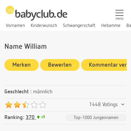
menü
Vornamen
Kinderwunsch
Schwangerschaft
Hebamme
Ba
Name William
Merken
Bewerten
Kommentar verf
Geschlecht :
männlich
1448 Votings
Ranking:
370
+
9
Top-1000 Jungennamen