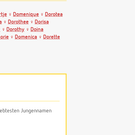
tje
Domenique
Dorotea
a
Dorothee
Dorisa
y
Dorothy
Doina
orie
Domenica
Dorette
eliebtesten Jungennamen