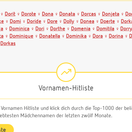
Dorit
Dorote
Dona
Donata
Dorcas
Donjeta
Dor
ke
Domi
Doride
Dore
Dolly
Donea
Doerte
Dork
da
Dominica
Dori
Dorthe
Domenia
Domitila
Dorr
ta
Dominique
Donatella
Dominika
Dora
Dorina
D
Dorkas
Vornamen-Hitliste
e Vornamen Hitliste und klick dich durch die Top-1000 der b
liebtesten Mädchennamen der letzten zwölf Monate.
ste