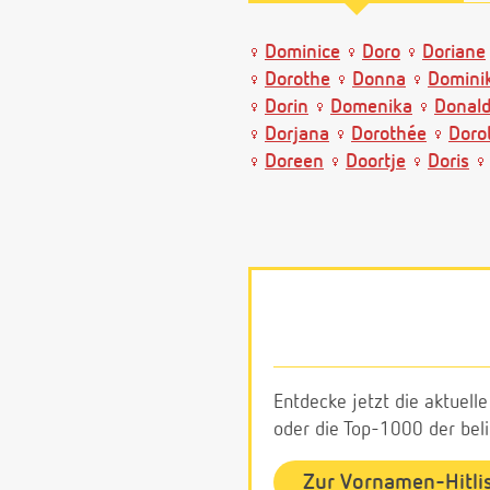
Dominice
Doro
Doriane
Dorothe
Donna
Domini
Dorin
Domenika
Donal
Dorjana
Dorothée
Doro
Doreen
Doortje
Doris
Entdecke jetzt die aktuell
oder die Top-1000 der be
Zur Vornamen-Hitli