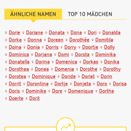
ÄHNLICHE NAMEN
TOP 10 MÄDCHEN
Dorie
Doriane
Donata
Dona
Dori
Donalda
Dorka
Donna
Doreen
Dorothée
Domitila
Doina
Donia
Dorris
Dorry
Doortje
Dolly
Dominica
Dorjana
Domi
Dorota
Dominika
Donatella
Dorina
Domenica
Dorkas
Donika
Dorothea
Donea
Domenia
Dorothe
Dorothy
Dorotea
Dominique
Doride
Doriet
Dorin
Dorrit
Dorontina
Dortje
Donjeta
Doro
Dorisa
Doris
Dominike
Dore
Domenique
Dorthe
Doerte
Dorit