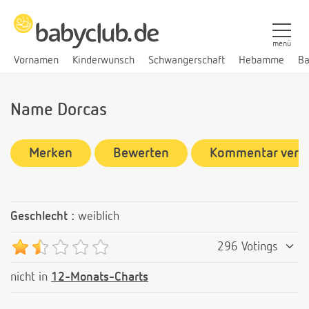
menü
Vornamen
Kinderwunsch
Schwangerschaft
Hebamme
Ba
Name Dorcas
Merken
Bewerten
Kommentar verf
Geschlecht :
weiblich
296 Votings
nicht in
12-Monats-Charts