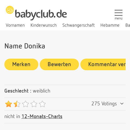
menü
Vornamen
Kinderwunsch
Schwangerschaft
Hebamme
Ba
Name Donika
Merken
Bewerten
Kommentar verf
Geschlecht :
weiblich
275 Votings
nicht in
12-Monats-Charts