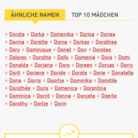
ÄHNLICHE NAMEN
TOP 10 MÄDCHEN
Dorota
Dorka
Domenika
Dorisa
Donea
Dorina
Dorette
Donia
Dorkas
Dorothea
Dory
Dominique
Doriet
Dori
Dorotea
Dolores
Dorothe
Dolly
Domenia
Dora
Domi
Donalda
Dorjana
Doro
Doreen
Dorcas
Dorry
Dorit
Doriane
Doride
Dorote
Dorie
Donatella
Dona
Dorris
Doortje
Dominika
Domitila
Dorothée
Doris
Domenica
Dorontina
Dominica
Dorrit
Donna
Donjeta
Doerte
Dorothy
Dortje
Dorin