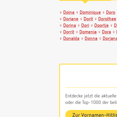
Doina
Dominique
Doro
Doriane
Dorit
Dorothee
Dorina
Dori
Doortje
D
Dorrit
Domenia
Dora
Donalda
Donna
Dorjan
Entdecke jetzt die aktuell
oder die Top-1000 der be
Zur Vornamen-Hitli