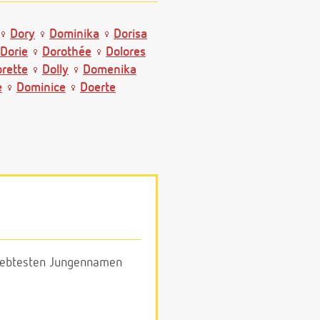
Dory
Dominika
Dorisa
Dorie
Dorothée
Dolores
rette
Dolly
Domenika
e
Dominice
Doerte
eliebtesten Jungennamen