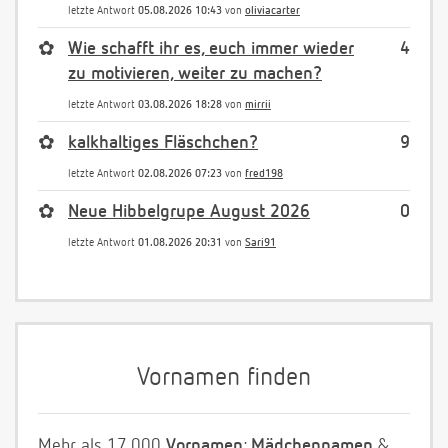
letzte Antwort
05.08.2026 10:43
von
oliviacarter
✿
Wie schafft ihr es, euch immer wieder
4
zu motivieren, weiter zu machen?
letzte Antwort
03.08.2026 18:28
von
mirrii
✿
kalkhaltiges Fläschchen?
9
letzte Antwort
02.08.2026 07:23
von
fred198
✿
Neue Hibbelgrupe August 2026
0
letzte Antwort
01.08.2026 20:31
von
Sari91
Vornamen finden
Mehr als 17.000
Vornamen
:
Mädchennamen
&