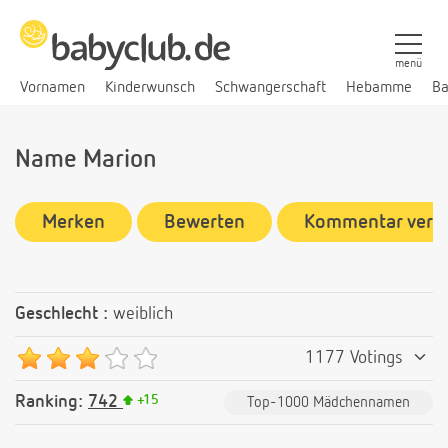
menü
Vornamen
Kinderwunsch
Schwangerschaft
Hebamme
Ba
Name Marion
Merken
Bewerten
Kommentar verf
Geschlecht :
weiblich
1177 Votings
Ranking:
742
+
15
Top-1000 Mädchennamen