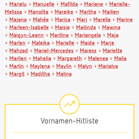
Marielu
Manuelle
Mafilda
Mariane
Mariella-
Melissa
Manolita
Mareike
Martha
Mailien
Majana
Mahée
Marica
Marj
Marella
Marine
Marleen-Isabelle
Maisie
Mailinda
Mawina
Maigyn-Leann
Marilina
Mariangela
Maja
Marlen
Maleika
Marielle
Maida
Marje
Mahzad
Mariel-Mercedes
Maress
Mariette
Marlien
Mahelia
Margareth
Malenea
Malia
Marlin
Maylena
Maylin
Malyn
Marialva
Margit
Maditha
Malina
Vornamen-Hitliste