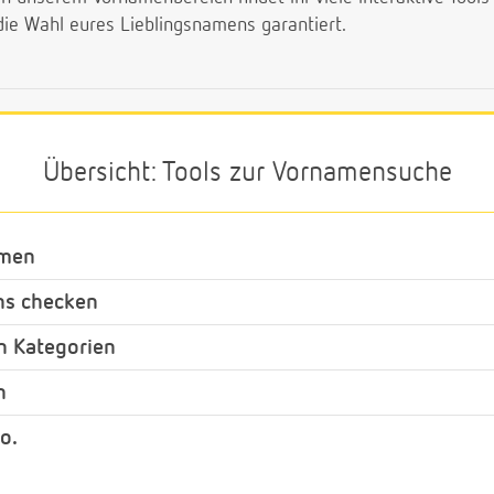
die Wahl eures Lieblingsnamens garantiert.
Übersicht: Tools zur Vornamensuche
amen
ns checken
n Kategorien
n
o.