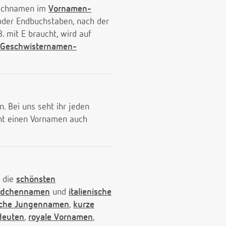
 Nachnamen im
Vornamen-
der Endbuchstaben, nach der
 mit E braucht, wird auf
Geschwisternamen-
. Bei uns seht ihr jeden
nnt einen Vornamen auch
, die
schönsten
Mädchennamen
und
italienische
sche Jungennamen
,
kurze
deuten
,
royale Vornamen
,