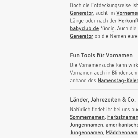
Doch die Entdeckungsreise i
Generator
, sucht im
Vornamen
Länge oder nach der
Herkunf
babyclub.de
fündig. Auch di
Generator
ob die Namen eure
Fun Tools für Vornamen
Die Vornamensuche kann wirkl
Vornamen auch in Blindenschri
anhand des
Namenstag-Kale
Länder, Jahrezeiten & Co.
Natürlich findet ihr bei uns au
Sommernamen
,
Herbstname
Jungennamen
,
amerikanisc
Jungennamen
,
Mädchenname