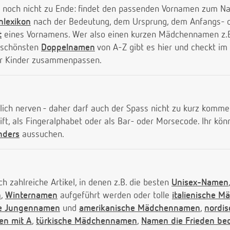
st noch nicht zu Ende: findet den passenden Vornamen zum
lexikon
nach der Bedeutung, dem Ursprung, dem Anfangs- o
t
eines Vornamens. Wer also einen kurzen Mädchennamen z.B.
e schönsten
Doppelnamen
von A-Z gibt es hier und checkt im
r Kinder zusammenpassen.
ich nerven - daher darf auch der Spass nicht zu kurz kommen
ft, als Fingeralphabet oder als Bar- oder Morsecode. Ihr kö
nders
aussuchen.
ch zahlreiche Artikel, in denen z.B. die besten
Unisex-Namen
n
,
Winternamen
aufgeführt werden oder tolle
italienische 
he Jungennamen
und
amerikanische Mädchennamen
,
nordi
n mit A
,
türkische Mädchennamen
,
Namen die Frieden be