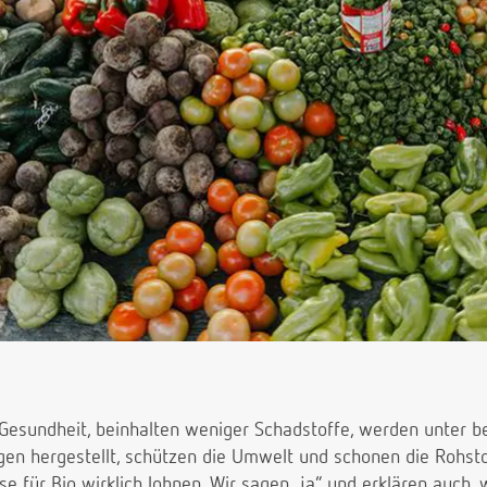
e Gesundheit, beinhalten weniger Schadstoffe, werden unter 
gen hergestellt, schützen die Umwelt und schonen die Rohst
ise für Bio wirklich lohnen. Wir sagen „ja“ und erklären auch,