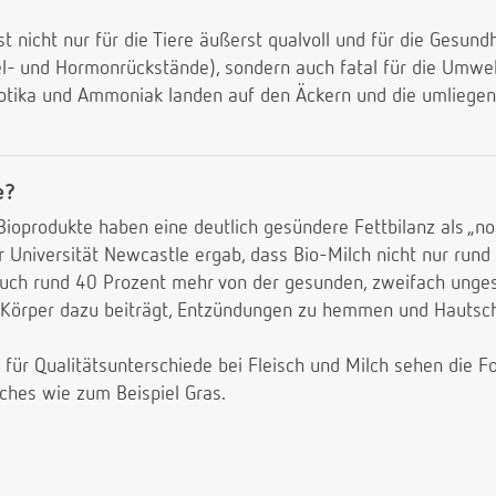
t nicht nur für die Tiere äußerst qualvoll und für die Gesun
el- und Hormonrückstände), sondern auch fatal für die Umw
biotika und Ammoniak landen auf den Äckern und die umliege
e?
 Bioprodukte haben eine deutlich gesündere Fettbilanz als „no
r Universität Newcastle ergab, dass Bio-Milch nicht nur ru
uch rund 40 Prozent mehr von der gesunden, zweifach ungesä
im Körper dazu beiträgt, Entzündungen zu hemmen und Hauts
r für Qualitätsunterschiede bei Fleisch und Milch sehen die F
sches wie zum Beispiel Gras.