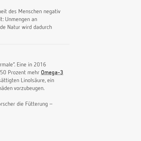
dheit des Menschen negativ
elt: Unmengen an
nde Natur wird dadurch
rmale“. Eine in 2016
nd 50 Prozent mehr
Omega-3
ttigten Linolsäure, ein
chäden vorzubeugen.
orscher die Fütterung –