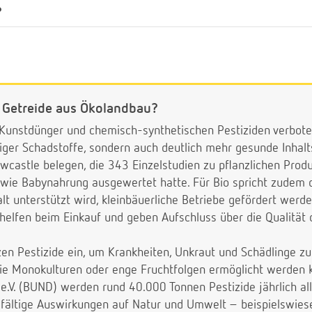
?
Getreide aus Ökolandbau?
n Kunstdünger und chemisch-synthetischen Pestiziden verbote
iger Schadstoffe, sondern auch deutlich mehr gesunde Inhalt
ewcastle belegen, die 343 Einzelstudien zu pflanzlichen Prod
owie Babynahrung ausgewertet hatte. Für Bio spricht zudem d
alt unterstützt wird, kleinbäuerliche Betriebe gefördert werd
helfen beim Einkauf und geben Aufschluss über die Qualität 
en Pestizide ein, um Krankheiten, Unkraut und Schädlinge zu
ie Monokulturen oder enge Fruchtfolgen ermöglicht werden 
.V. (BUND) werden rund 40.000 Tonnen Pestizide jährlich all
lfältige Auswirkungen auf Natur und Umwelt – beispielswiese