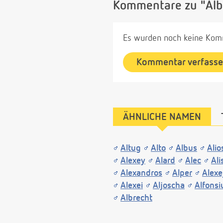
Kommentare zu "Alb
Es wurden noch keine Komm
Kommentar verfass
ÄHNLICHE NAMEN
Altug
Alto
Albus
Alio
Alexey
Alard
Alec
Ali
Alexandros
Alper
Alexe
Alexei
Aljoscha
Alfonsi
Albrecht