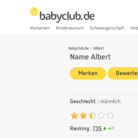
Vornamen
Kinderwunsch
Schwangerschaft
He
babyclub.de
Albert
Name Albert
Merken
Bewerte
Geschlecht :
männlich
Ranking:
735
+
47