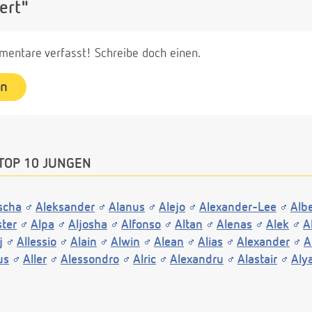
ert"
entare verfasst! Schreibe doch einen.
en
TOP 10 JUNGEN
scha
Aleksander
Alanus
Alejo
Alexander-Lee
Albe
ster
Alpa
Aljosha
Alfonso
Altan
Alenas
Alek
A
j
Allessio
Alain
Alwin
Alean
Alias
Alexander
A
us
Aller
Alessondro
Alric
Alexandru
Alastair
Aly