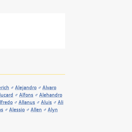
rich
Alejandro
Alvaro
lucard
Alfons
Alehandro
lfredo
Allanus
Aluis
Ali
as
Alessio
Allen
Alyn