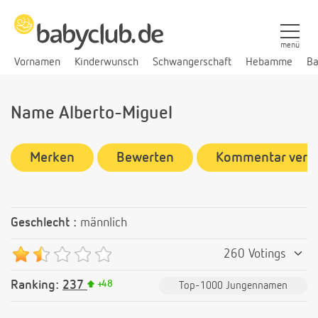
menü
Vornamen
Kinderwunsch
Schwangerschaft
Hebamme
Ba
Name Alberto-Miguel
Merken
Bewerten
Kommentar verf
Geschlecht :
männlich
260 Votings
Ranking:
237
+
48
Top-1000 Jungennamen