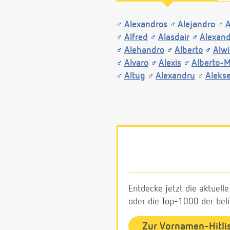
Alexandros
Alejandro
A
Alfred
Alasdair
Alexan
Alehandro
Alberto
Alw
Alvaro
Alexis
Alberto-M
Altug
Alexandru
Alekse
Entdecke jetzt die aktuell
oder die Top-1000 der be
Zur Vornamen-Hitli