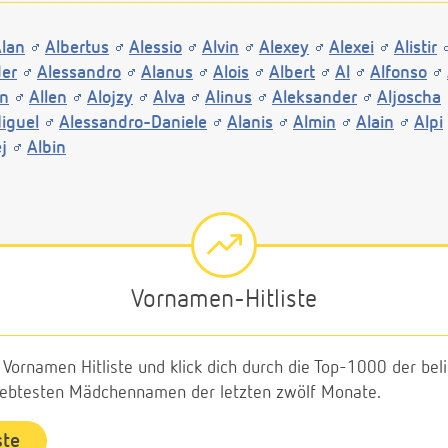
lan
Albertus
Alessio
Alvin
Alexey
Alexei
Alistir
der
Alessandro
Alanus
Alois
Albert
Al
Alfonso
in
Allen
Alojzy
Alva
Alinus
Aleksander
Aljoscha
iguel
Alessandro-Daniele
Alanis
Almin
Alain
Alpi
j
Albin
Vornamen-Hitliste
e Vornamen Hitliste und klick dich durch die Top-1000 der b
liebtesten Mädchennamen der letzten zwölf Monate.
ste