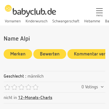
menü
Vornamen
Kinderwunsch
Schwangerschaft
Hebamme
Ba
Name Alpi
Merken
Bewerten
Kommentar verf
Geschlecht :
männlich
0 Votings
nicht in
12-Monats-Charts