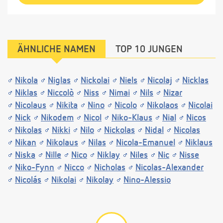
ÄHNLICHE NAMEN
TOP 10 JUNGEN
Nikola
Niglas
Nickolai
Niels
Nicolaj
Nicklas
Niklas
Niccolò
Niss
Nimai
Nils
Nizar
Nicolaus
Nikita
Nino
Nicolo
Nikolaos
Nicolai
Nick
Nikodem
Nicol
Niko-Klaus
Nial
Nicos
Nikolas
Nikki
Nilo
Nickolas
Nidal
Nicolas
Nikan
Nikolaus
Nilas
Nicola-Emanuel
Niklaus
Niska
Nille
Nico
Niklay
Niles
Nic
Nisse
Niko-Fynn
Nicco
Nicholas
Nicolas-Alexander
Nicolás
Nikolai
Nikolay
Nino-Alessio