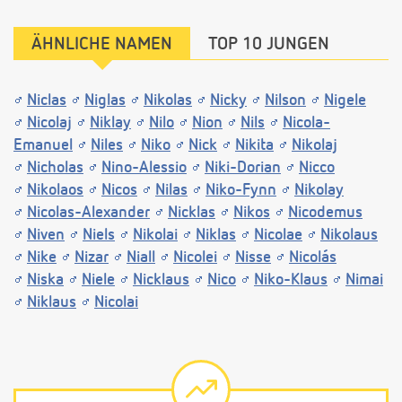
ÄHNLICHE NAMEN
TOP 10 JUNGEN
Niclas
Niglas
Nikolas
Nicky
Nilson
Nigele
Nicolaj
Niklay
Nilo
Nion
Nils
Nicola-
Emanuel
Niles
Niko
Nick
Nikita
Nikolaj
Nicholas
Nino-Alessio
Niki-Dorian
Nicco
Nikolaos
Nicos
Nilas
Niko-Fynn
Nikolay
Nicolas-Alexander
Nicklas
Nikos
Nicodemus
Niven
Niels
Nikolai
Niklas
Nicolae
Nikolaus
Nike
Nizar
Niall
Nicolei
Nisse
Nicolás
Niska
Niele
Nicklaus
Nico
Niko-Klaus
Nimai
Niklaus
Nicolai