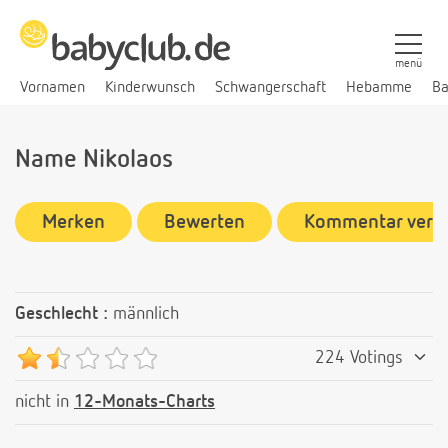
menü
Vornamen
Kinderwunsch
Schwangerschaft
Hebamme
Ba
Name Nikolaos
Merken
Bewerten
Kommentar verf
Geschlecht :
männlich
224 Votings
nicht in
12-Monats-Charts