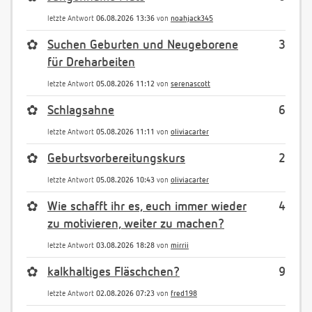
letzte Antwort
06.08.2026 13:36
von
noahjack345
✿
Suchen Geburten und Neugeborene
3
für Dreharbeiten
letzte Antwort
05.08.2026 11:12
von
serenascott
✿
Schlagsahne
6
letzte Antwort
05.08.2026 11:11
von
oliviacarter
✿
Geburtsvorbereitungskurs
2
letzte Antwort
05.08.2026 10:43
von
oliviacarter
✿
Wie schafft ihr es, euch immer wieder
4
zu motivieren, weiter zu machen?
letzte Antwort
03.08.2026 18:28
von
mirrii
✿
kalkhaltiges Fläschchen?
9
letzte Antwort
02.08.2026 07:23
von
fred198