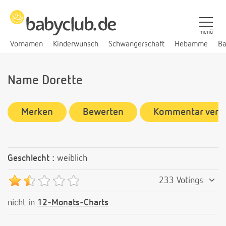
menü
Vornamen
Kinderwunsch
Schwangerschaft
Hebamme
Ba
Name Dorette
Merken
Bewerten
Kommentar verf
Geschlecht :
weiblich
233 Votings
nicht in
12-Monats-Charts