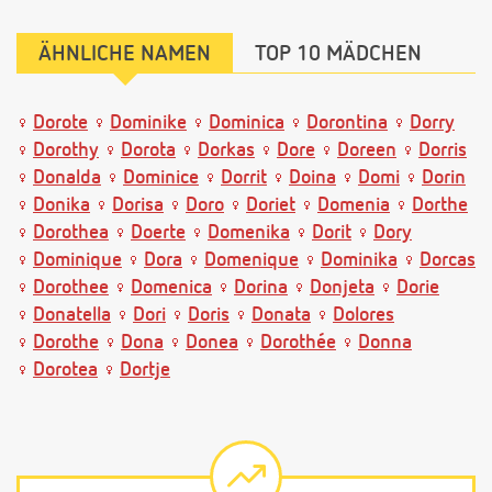
ÄHNLICHE NAMEN
TOP 10 MÄDCHEN
Dorote
Dominike
Dominica
Dorontina
Dorry
Dorothy
Dorota
Dorkas
Dore
Doreen
Dorris
Donalda
Dominice
Dorrit
Doina
Domi
Dorin
Donika
Dorisa
Doro
Doriet
Domenia
Dorthe
Dorothea
Doerte
Domenika
Dorit
Dory
Dominique
Dora
Domenique
Dominika
Dorcas
Dorothee
Domenica
Dorina
Donjeta
Dorie
Donatella
Dori
Doris
Donata
Dolores
Dorothe
Dona
Donea
Dorothée
Donna
Dorotea
Dortje