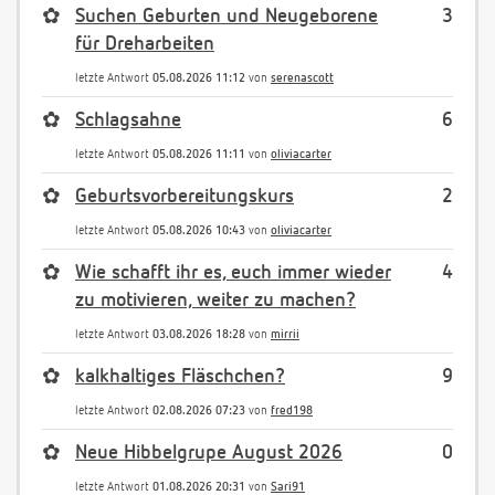
✿
Suchen Geburten und Neugeborene
3
für Dreharbeiten
letzte Antwort
05.08.2026 11:12
von
serenascott
✿
Schlagsahne
6
letzte Antwort
05.08.2026 11:11
von
oliviacarter
✿
Geburtsvorbereitungskurs
2
letzte Antwort
05.08.2026 10:43
von
oliviacarter
✿
Wie schafft ihr es, euch immer wieder
4
zu motivieren, weiter zu machen?
letzte Antwort
03.08.2026 18:28
von
mirrii
✿
kalkhaltiges Fläschchen?
9
letzte Antwort
02.08.2026 07:23
von
fred198
✿
Neue Hibbelgrupe August 2026
0
letzte Antwort
01.08.2026 20:31
von
Sari91