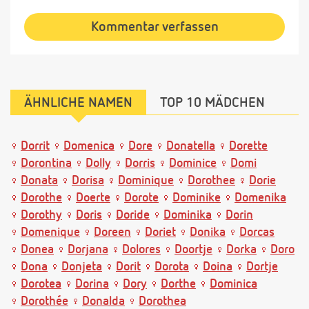
Kommentar verfassen
ÄHNLICHE NAMEN
TOP 10 MÄDCHEN
Dorrit
Domenica
Dore
Donatella
Dorette
Dorontina
Dolly
Dorris
Dominice
Domi
Donata
Dorisa
Dominique
Dorothee
Dorie
Dorothe
Doerte
Dorote
Dominike
Domenika
Dorothy
Doris
Doride
Dominika
Dorin
Domenique
Doreen
Doriet
Donika
Dorcas
Donea
Dorjana
Dolores
Doortje
Dorka
Doro
Dona
Donjeta
Dorit
Dorota
Doina
Dortje
Dorotea
Dorina
Dory
Dorthe
Dominica
Dorothée
Donalda
Dorothea