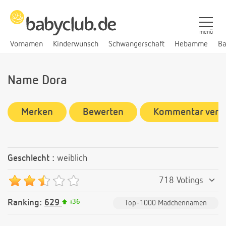
menü
Vornamen
Kinderwunsch
Schwangerschaft
Hebamme
Ba
Name Dora
Merken
Bewerten
Kommentar verf
Geschlecht :
weiblich
718 Votings
Ranking:
629
+
36
Top-1000 Mädchennamen