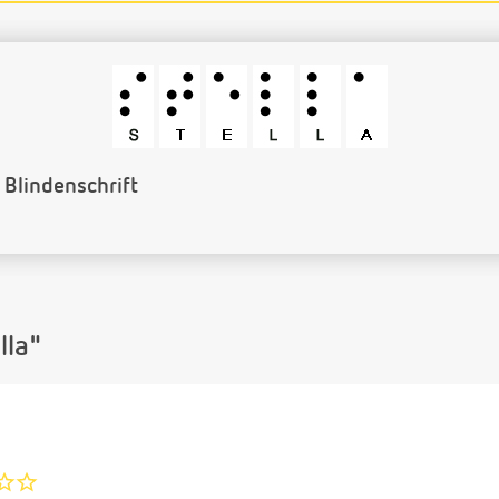
Barcode
lla"