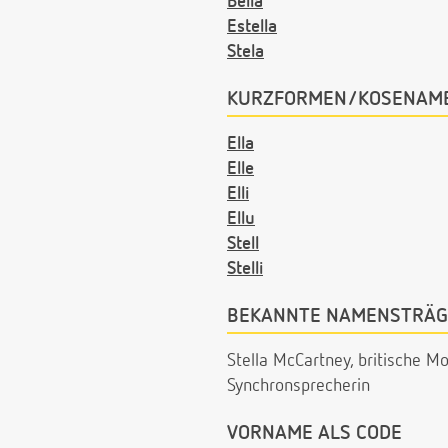
Bella
Estella
Stela
KURZFORMEN/KOSENAM
Ella
Elle
Elli
Ellu
Stell
Stelli
BEKANNTE NAMENSTRÄG
Stella McCartney, britische M
Synchronsprecherin
VORNAME ALS CODE