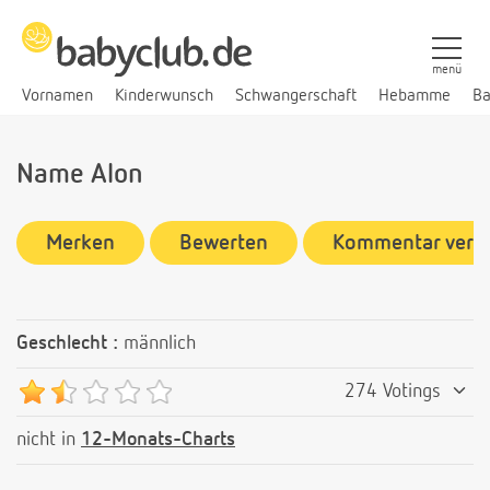
menü
Vornamen
Kinderwunsch
Schwangerschaft
Hebamme
Ba
Name Alon
Merken
Bewerten
Kommentar verf
Geschlecht :
männlich
274 Votings
nicht in
12-Monats-Charts