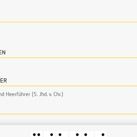
EN
ER
d Heerführer (5. Jhd. v. Chr.)