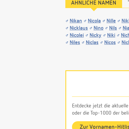
ÄHNLICHE NAMEN
Nikan
Nicola
Nille
Nik
Nicklaus
Nino
Nils
Ni
Nicolei
Nicky
Niki
Nic
Niles
Niclas
Nicos
Nic
Entdecke jetzt die aktuell
oder die Top-1000 der be
Zur Vornamen-Hitli