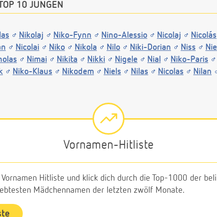
TOP 10 JUNGEN
las
Nikolaj
Niko-Fynn
Nino-Alessio
Nicolaj
Nicolás
an
Nicolai
Niko
Nikola
Nilo
Niki-Dorian
Niss
Nie
holas
Nimai
Nikita
Nikki
Nigele
Nial
Niko-Paris
k
Niko-Klaus
Nikodem
Niels
Nilas
Nicolas
Nilan
Vornamen-Hitliste
e Vornamen Hitliste und klick dich durch die Top-1000 der b
liebtesten Mädchennamen der letzten zwölf Monate.
ste