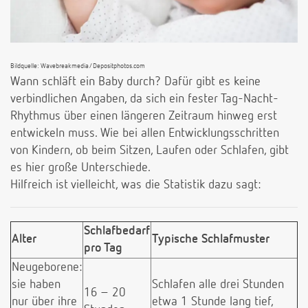
Bildquelle: Wavebreakmedia/Depositphotos.com
Wann schläft ein Baby durch? Dafür gibt es keine
verbindlichen Angaben, da sich ein fester Tag-Nacht-
Rhythmus über einen längeren Zeitraum hinweg erst
entwickeln muss. Wie bei allen Entwicklungsschritten
von Kindern, ob beim Sitzen, Laufen oder Schlafen, gibt
es hier große Unterschiede.
Hilfreich ist vielleicht, was die Statistik dazu sagt:
Schlafbedarf
Alter
Typische Schlafmuster
pro Tag
Neugeborene:
sie haben
Schlafen alle drei Stunden
16 – 20
nur über ihre
etwa 1 Stunde lang tief,