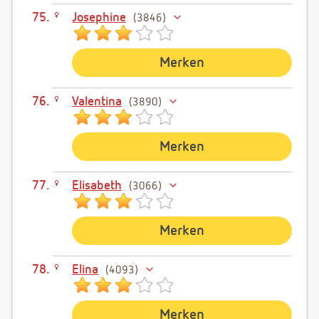
Josephine
3846
Merken
Valentina
3890
Merken
Elisabeth
3066
Merken
Elina
4093
Merken