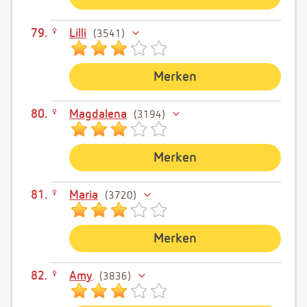
Lilli
3541
Merken
Magdalena
3194
Merken
Maria
3720
Merken
Amy
3836