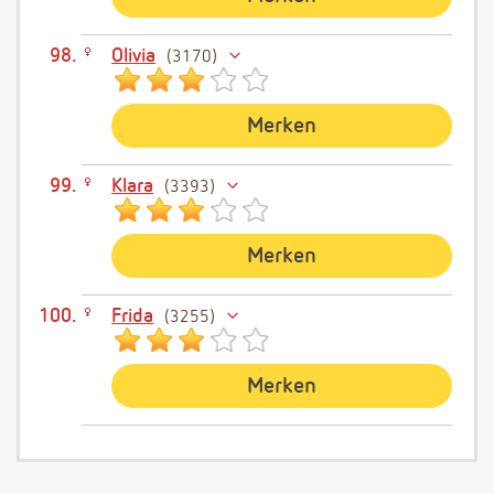
Olivia
3170
Merken
Klara
3393
Merken
Frida
3255
Merken