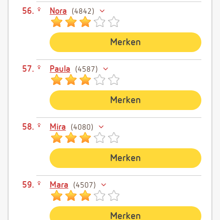
Nora
4842
Merken
Paula
4587
Merken
Mira
4080
Merken
Mara
4507
Merken