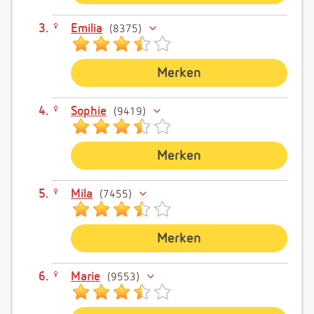
Emilia
8375
Merken
Sophie
9419
Merken
Mila
7455
Merken
Marie
9553