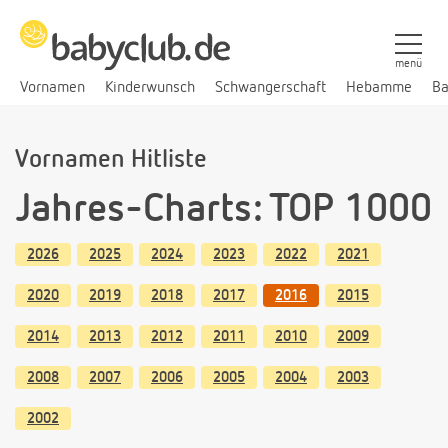
menü
Vornamen
Kinderwunsch
Schwangerschaft
Hebamme
Ba
Vornamen Hitliste
Jahres-Charts: TOP 1000
2026
2025
2024
2023
2022
2021
2020
2019
2018
2017
2016
2015
2014
2013
2012
2011
2010
2009
2008
2007
2006
2005
2004
2003
2002