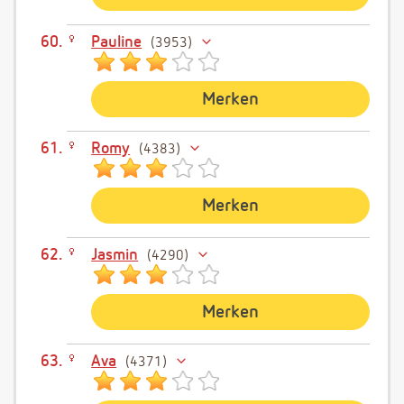
Pauline
3953
Merken
Romy
4383
Merken
Jasmin
4290
Merken
Ava
4371