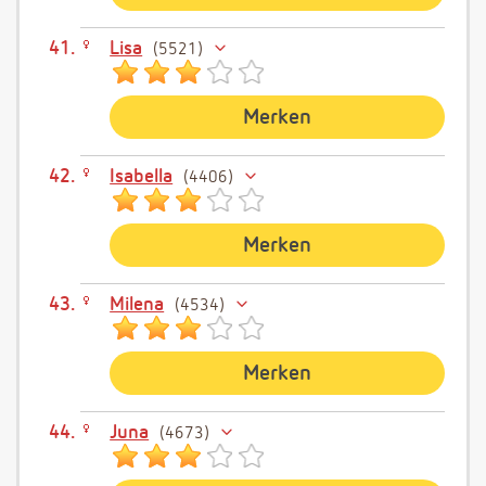
Lisa
5521
Merken
Isabella
4406
Merken
Milena
4534
Merken
Juna
4673