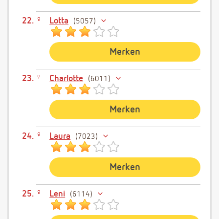
Lotta
5057
Merken
Charlotte
6011
Merken
Laura
7023
Merken
Leni
6114