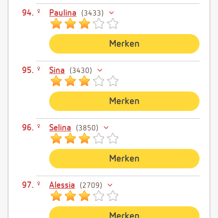
Paulina
3433
Merken
Sina
3430
Merken
Selina
3850
Merken
Alessia
2709
Merken