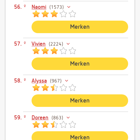
Naomi
1573
Merken
Vivien
2224
Merken
Alyssa
967
Merken
Doreen
863
Merken