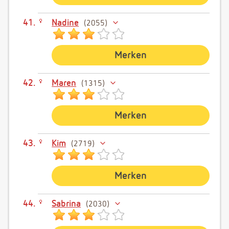
Nadine
2055
Merken
Maren
1315
Merken
Kim
2719
Merken
Sabrina
2030