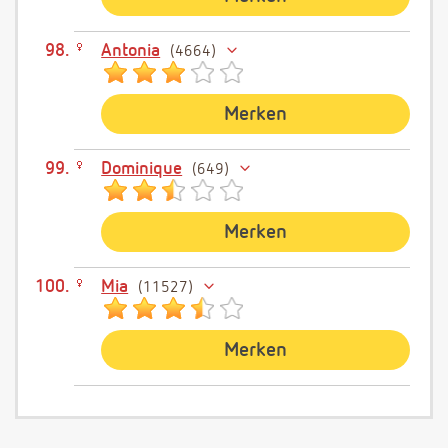
Antonia
4664
Merken
Dominique
649
Merken
Mia
11527
Merken