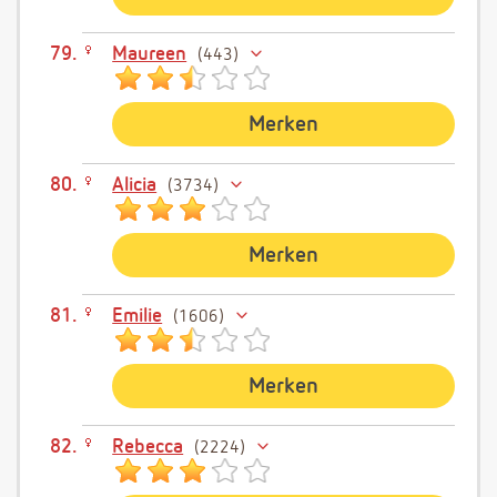
Maureen
443
Merken
Alicia
3734
Merken
Emilie
1606
Merken
Rebecca
2224