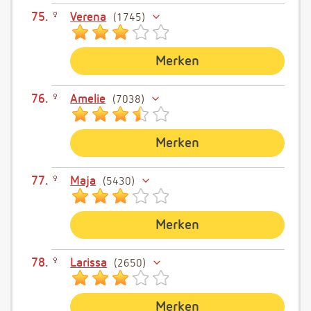
Verena
1745
Merken
Amelie
7038
Merken
Maja
5430
Merken
Larissa
2650
Merken