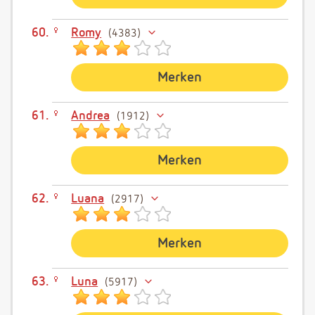
Romy
4383
Merken
Andrea
1912
Merken
Luana
2917
Merken
Luna
5917