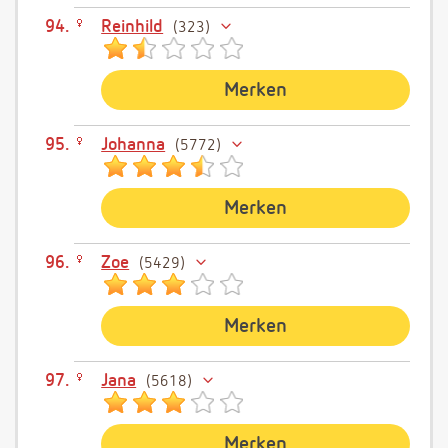
Reinhild
323
Merken
Johanna
5772
Merken
Zoe
5429
Merken
Jana
5618
Merken