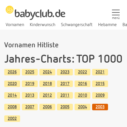
menü
Vornamen
Kinderwunsch
Schwangerschaft
Hebamme
Ba
Vornamen Hitliste
Jahres-Charts: TOP 1000
2026
2025
2024
2023
2022
2021
2020
2019
2018
2017
2016
2015
2014
2013
2012
2011
2010
2009
2008
2007
2006
2005
2004
2003
2002