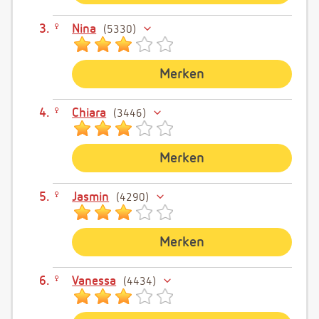
Nina
5330
Merken
Chiara
3446
Merken
Jasmin
4290
Merken
Vanessa
4434