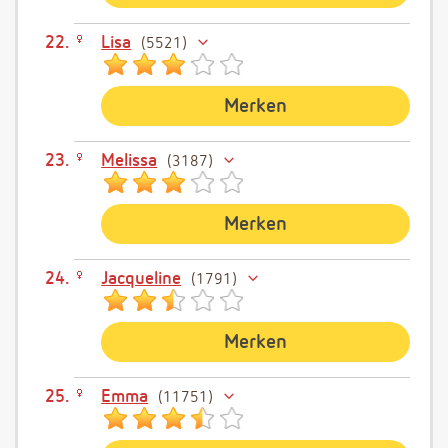
Lisa
5521
Merken
Melissa
3187
Merken
Jacqueline
1791
Merken
Emma
11751