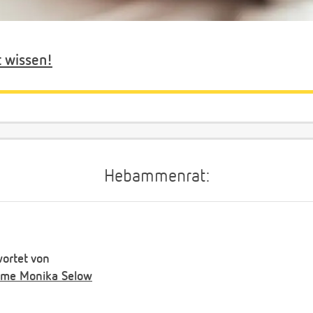
t wissen!
Hebammenrat:
ortet von
me Monika Selow