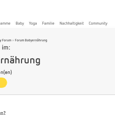
bamme
Baby
Yoga
Familie
Nachhaltigkeit
Community
y Forum
Forum Babyernährung
 im:
rnährung
n(en)
en?