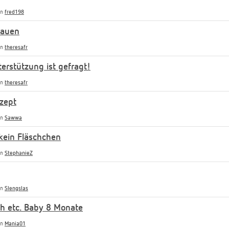
on
fred198
rauen
on
theresafr
erstützung ist gefragt!
on
theresafr
zept
on
Sawwa
kein Fläschchen
on
StephanieZ
on
Slengslas
ch etc. Baby 8 Monate
on
Mania01