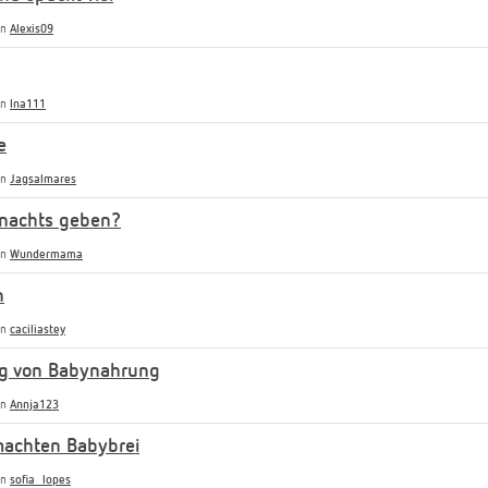
on
Alexis09
on
Ina111
e
on
Jagsalmares
h nachts geben?
on
Wundermama
n
on
caciliastey
ng von Babynahrung
on
Annja123
machten Babybrei
on
sofia_lopes