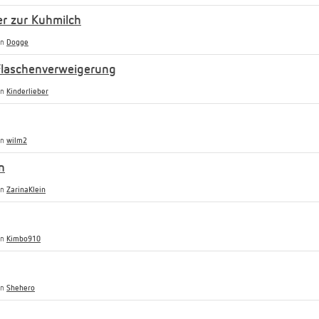
er zur Kuhmilch
on
Dogge
 Flaschenverweigerung
on
Kinderlieber
on
wilm2
n
on
ZarinaKlein
on
Kimbo910
on
Shehero