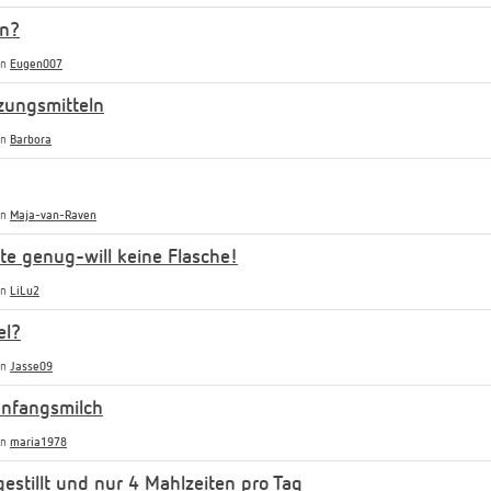
en?
on
Eugen007
ungsmitteln
on
Barbora
on
Maja-van-Raven
te genug-will keine Flasche!
on
LiLu2
el?
on
Jasse09
Anfangsmilch
on
maria1978
stillt und nur 4 Mahlzeiten pro Tag