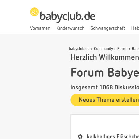
Vornamen
Kinderwunsch
Schwangerschaft
He
babyclub.de
Community
Foren
Bab
Herzlich Willkommen
Forum Babye
Insgesamt 1068 Diskussio
Neues Thema erstellen
✿
kalkhaltiges Fläschch