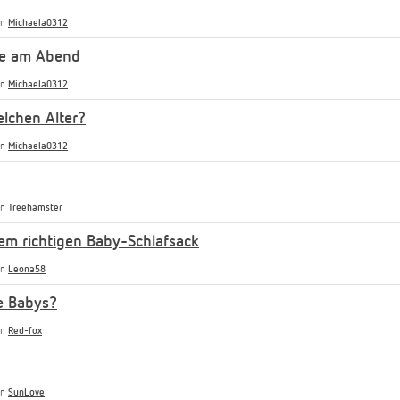
on
Michaela0312
pre am Abend
on
Michaela0312
lchen Alter?
on
Michaela0312
on
Treehamster
em richtigen Baby-Schlafsack
on
Leona58
re Babys?
on
Red-fox
on
SunLove