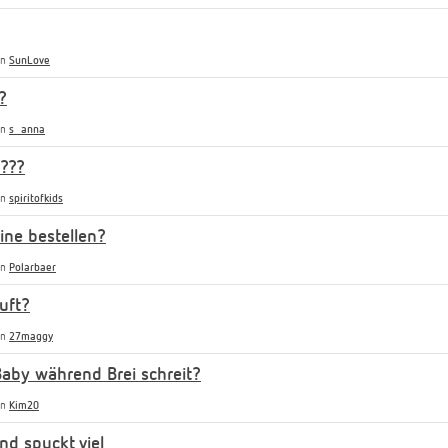
on
SunLove
?
on
s_anna
???
on
spiritofkids
ine bestellen?
on
Polarbaer
uft?
on
27maggy
Baby während Brei schreit?
on
Kim20
nd spuckt viel