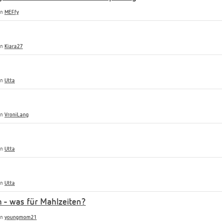
on
MEFfy
on
Kiara27
on
Utta
on
VroniLang
on
Utta
on
Utta
 - was für Mahlzeiten?
on
youngmom21