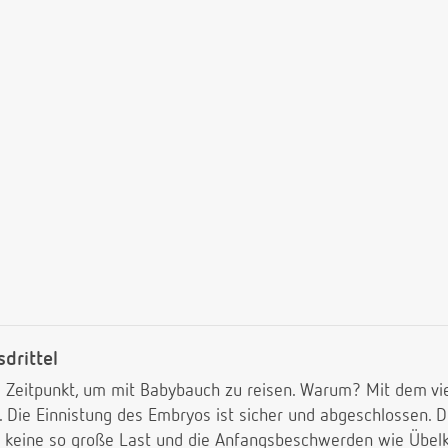
drittel
te Zeitpunkt, um mit Babybauch zu reisen. Warum? Mit dem vi
 Die Einnistung des Embryos ist sicher und abgeschlossen. Di
h keine so große Last und die Anfangsbeschwerden wie Übelke