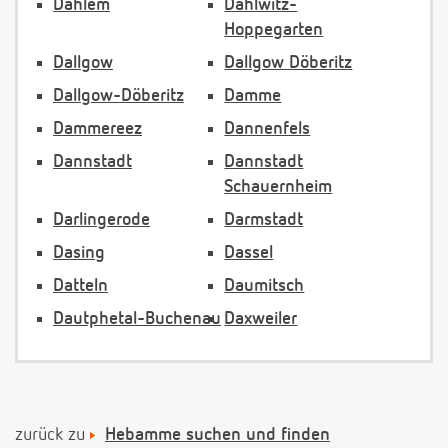
Dahlem
Dahlwitz-
Hoppegarten
Dallgow
Dallgow Döberitz
Dallgow-Döberitz
Damme
Dammereez
Dannenfels
Dannstadt
Dannstadt
Schauernheim
Darlingerode
Darmstadt
Dasing
Dassel
Datteln
Daumitsch
Dautphetal-Buchenau
Daxweiler
zurück zu
Hebamme suchen und finden