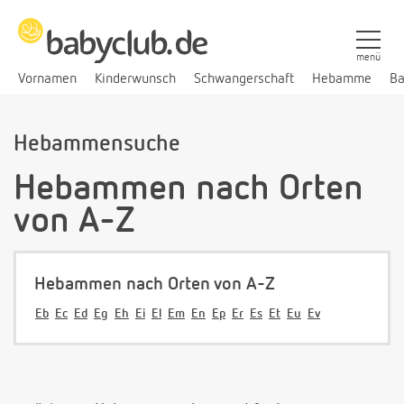
menü
Vornamen
Kinderwunsch
Schwangerschaft
Hebamme
Ba
Hebammensuche
Hebammen nach Orten
von A-Z
Hebammen nach Orten von A-Z
Eb
Ec
Ed
Eg
Eh
Ei
El
Em
En
Ep
Er
Es
Et
Eu
Ev